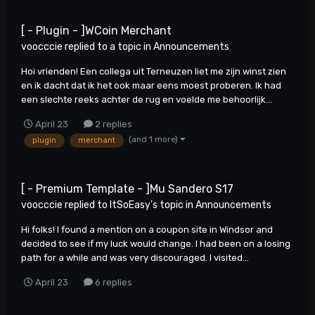
[ - Plugin - ]WCoin Merchant
voocccie
replied to a topic in
Announcements
Hoi vrienden! Een collega uit Terneuzen liet me zijn winst zien
en ik dacht dat ik het ook maar eens moest proberen. Ik had
een slechte reeks achter de rug en voelde me behoorlijk...
April 23
2 replies
(and 1 more)
plugin
merchant
[ - Premium Template - ]Mu Sandero S17
voocccie
replied to
ItSoEasy
's topic in
Announcements
Hi folks! I found a mention on a coupon site in Windsor and
decided to see if my luck would change. I had been on a losing
path for a while and was very discouraged. I visited...
April 23
6 replies