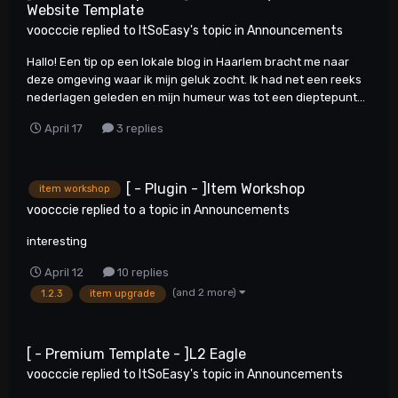
Website Template
voocccie
replied to
ItSoEasy
's topic in
Announcements
Hallo! Een tip op een lokale blog in Haarlem bracht me naar
deze omgeving waar ik mijn geluk zocht. Ik had net een reeks
nederlagen geleden en mijn humeur was tot een dieptepunt...
April 17
3 replies
[ - Plugin - ]Item Workshop
item workshop
voocccie
replied to a topic in
Announcements
interesting
April 12
10 replies
(and 2 more)
1.2.3
item upgrade
[ - Premium Template - ]L2 Eagle
voocccie
replied to
ItSoEasy
's topic in
Announcements