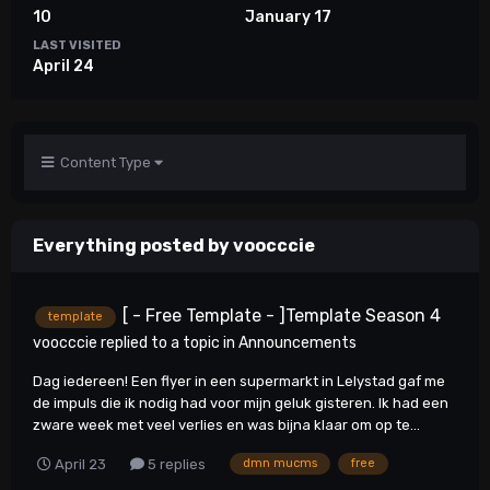
10
January 17
LAST VISITED
April 24
Content Type
Everything posted by voocccie
[ - Free Template - ]Template Season 4
template
voocccie
replied to a topic in
Announcements
Dag iedereen! Een flyer in een supermarkt in Lelystad gaf me
de impuls die ik nodig had voor mijn geluk gisteren. Ik had een
zware week met veel verlies en was bijna klaar om op te...
April 23
5 replies
dmn mucms
free