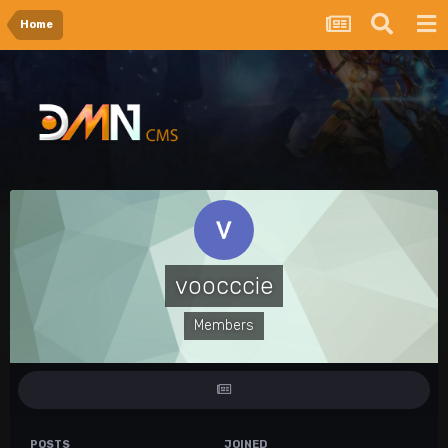
Home
voocccie
Members
POSTS
JOINED