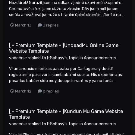
Nazdárek! Narazil jsem na odkaz v jedné uzavřené skupině o
Chomutově a řekl jsem si, že to zkusím. Dřív jsem měl jenom
smůlu a uvažoval jsem, že s hraním úplně skončím. Jenže na...
March 13
3 replies
[ - Premium Template - ]UndeadMu Online Game
Website Template
voocccie
replied to
ItSoEasy
's topic in
Announcements
Vi un anuncio mientras paseaba por Cartagena y decidí
registrarme para ver si cambiaba mi suerte. Mis experiencias
pasadas habían sido muy decepcionantes y ya no tenía...
March 12
8 replies
[ - Premium Template - ]Kundun Mu Game Website
Template
voocccie
replied to
ItSoEasy
's topic in
Announcements
V srdci Zlína jsem přes odkaz na jednom blogu objevil zábavní