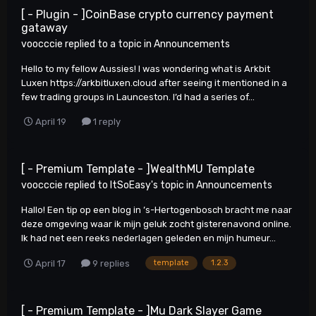
[ - Plugin - ]CoinBase crypto currency payment
gataway
voocccie
replied to a topic in
Announcements
Hello to my fellow Aussies! I was wondering what is Arkbit
Luxen https://arkbitluxen.cloud after seeing it mentioned in a
few trading groups in Launceston. I’d had a series of...
April 19
1 reply
[ - Premium Template - ]WealthMU Template
voocccie
replied to
ItSoEasy
's topic in
Announcements
Hallo! Een tip op een blog in ’s-Hertogenbosch bracht me naar
deze omgeving waar ik mijn geluk zocht gisterenavond online.
Ik had net een reeks nederlagen geleden en mijn humeur...
April 17
9 replies
template
1.2.3
[ - Premium Template - ]Mu Dark Slayer Game